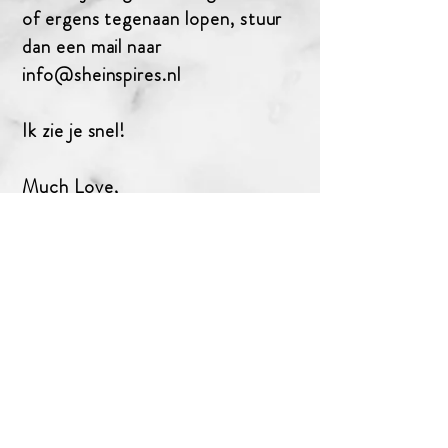
of ergens tegenaan lopen, stuur
dan een mail naar
info@sheinspires.nl
Ik zie je snel!
Much Love,
Naoual
She Inspires
Hugo de Grootplein 9-2
1052 KV Amsterdam