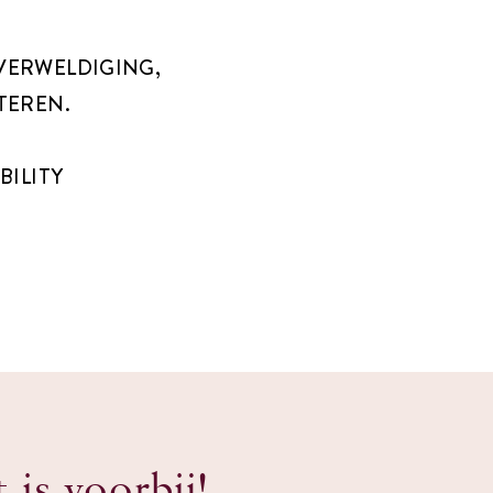
.
OVERWELDIGING,
OTEREN.
BILITY
t is voorbij!