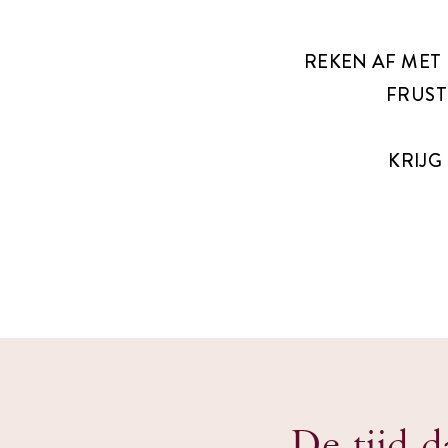
REKEN AF MET 
FRUST
KRIJG
De tijd da