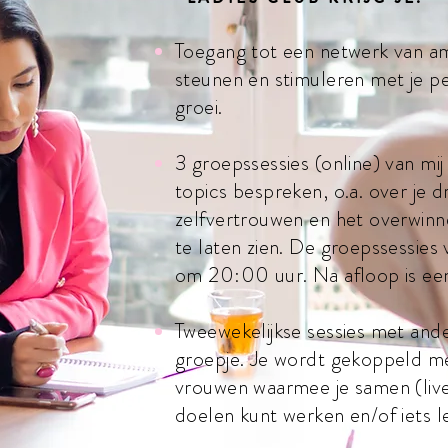
Toegang tot een netwerk van am
steunen en stimuleren met je pe
groei.
3 groepssessies (online) van mij
topics bespreken, o.a. over je 
zelfvertrouwen en het overwinn
te laten zien. De groepssessies
om 20:00 uur. Na afloop is een
Tweewekelijkse sessies met ande
groepje. Je wordt gekoppeld m
vrouwen waarmee je samen (live
doelen kunt werken en/of iets l