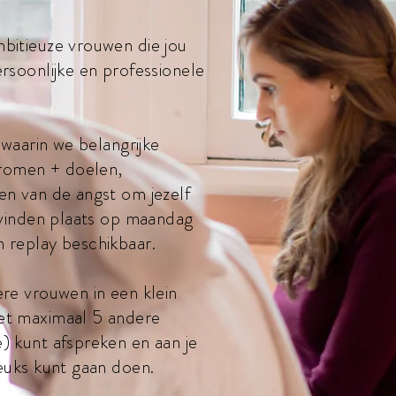
bitieuze vrouwen die jou
rsoonlijke en professionele
 waarin we belangrijke
dromen + doelen,
en van de angst om jezelf
 vinden plaats op maandag
 replay beschikbaar.
re vrouwen in een klein
et maximaal 5 andere
) kunt afspreken en aan je
euks kunt gaan doen.