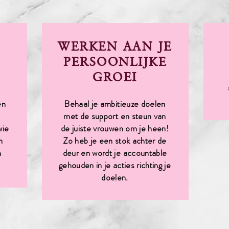
WERKEN AAN JE
E
PERSOONLIJKE
GROEI
en
Behaal je ambitieuze doelen
e
met de support en steun van
wie
de juiste vrouwen om je heen!
n
Zo heb je een stok achter de
n
deur en wordt je accountable
gehouden in je acties richting je
doelen.