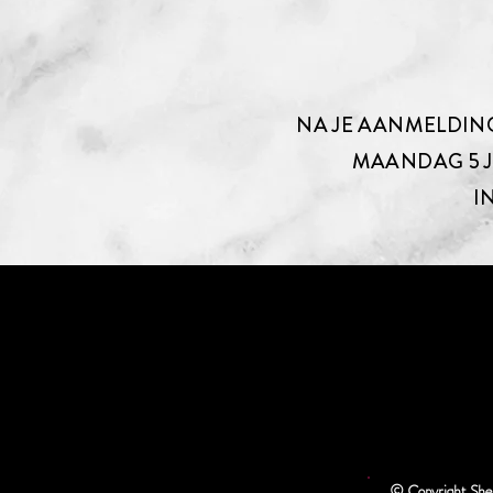
NA JE AANMELDING
MAANDAG 5 J
I
© Copyright She 