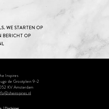
LS. WE STARTEN OP
N BERICHT OP
NL
he Inspires
ugo de Grootplein 9-2
052 KV Amsterdam
nfo@sheinspires.nl
n
| Disclaimer