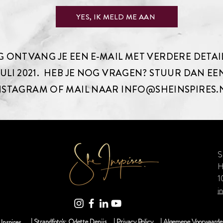
YES, IK MELD ME AAN
 ONTVANG JE EEN E-MAIL MET VERDERE DETAI
ULI 2021. HEB JE NOG VRAGEN? STUUR DAN EE
NSTAGRAM OF MAIL NAAR
INFO@SHEINSPIRES.
S
H
1
i
| Strandfoto's: Odette Denijs
| Privacy Policy
| Algemene Voorwaarde
Inspires