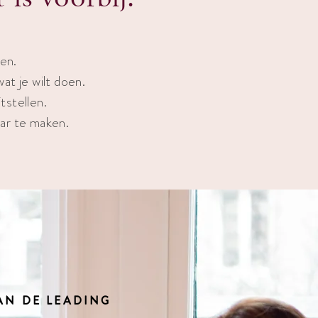
ien.
wat je wilt doen.
tstellen.
aar te maken.
AN DE LEADING