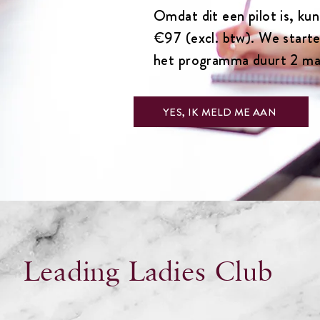
Omdat dit een pilot is, ku
€97 (excl. btw). We start
het programma duurt 2 m
YES, IK MELD ME AAN
Leading Ladies Club