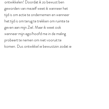
ontwikkelen! Doordat ik zo bewust ben 
geworden van mezelf weet ik wanneer het 
tijd is om actie te ondernemen en wanneer 
het tijd is om terug te trekken om ruimte te 
geven aan mijn Ziel. Maar ik weet ook 
wanneer mijn ego/hoofd me in de maling 
probeert te nemen om niet vooruit te 
komen. Dus ontwikkel je bewustzijn zodat je 
eigen patronen en ritme kunt zien en precies 
kunt weten en voelen wanneer je wat moet 
doen.
EEN NIEUWE VERSIE 
OMARMEN
Hoe ziet jouw nieuwe, echte versie van 
jezelf eruit? Wat doet ze, hoe ziet ze eruit, 
hoe voelt ze zich, welke kwaliteiten heeft ze, 