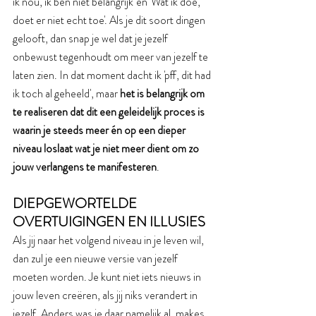
ik nou, ik ben niet belangrijk' en 'Wat ik doe, 
doet er niet echt toe'. Als je dit soort dingen 
gelooft, dan snap je wel dat je jezelf 
onbewust tegenhoudt om meer van jezelf te 
laten zien. In dat moment dacht ik 'pff, dit had 
ik toch al geheeld', maar 
het is belangrijk om 
te realiseren dat dit een geleidelijk proces is 
waarin je steeds meer én op een dieper 
niveau loslaat wat je niet meer dient om zo 
jouw verlangens te manifesteren
. 
DIEPGEWORTELDE 
OVERTUIGINGEN EN ILLUSIES
Als jij naar het volgend niveau in je leven wil, 
dan zul je een nieuwe versie van jezelf 
moeten worden. Je kunt niet iets nieuws in 
jouw leven creëren, als jij niks verandert in 
jezelf. Anders was je daar namelijk al, makes 