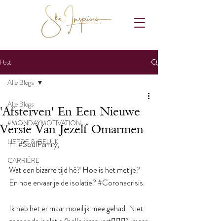
Post
Alle Blogs
Alle Blogs
'Afsterven' En Een Nieuwe
#MONDAYMOTIVATION
Versie Van Jezelf Omarmen
LIEFDE & GELUK
Hi 
#SoulFamily
,
CARRIÈRE
Wat een bizarre tijd hé? Hoe is het met je? 
En hoe ervaar je de isolatie? 
#Coronacrisis
. 
Ik heb het er maar moeilijk mee gehad. Niet 