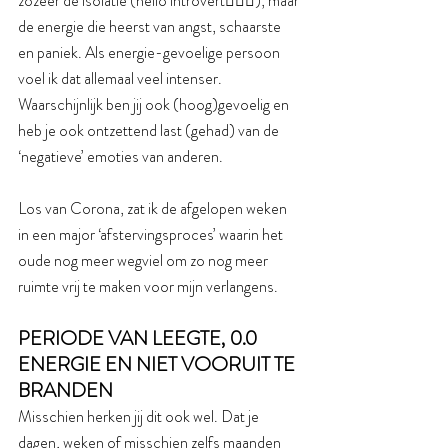
zozeer de isolatie (hello introvert🙋🏻‍♀️), maar 
de energie die heerst van angst, schaarste 
en paniek. Als energie-gevoelige persoon 
voel ik dat allemaal veel intenser. 
Waarschijnlijk ben jij ook (hoog)gevoelig en 
heb je ook ontzettend last (gehad) van de 
‘negatieve’ emoties van anderen.
Los van Corona, zat ik de afgelopen weken 
in een major ‘afstervingsproces’ waarin het 
oude nog meer wegviel om zo nog meer 
ruimte vrij te maken voor mijn verlangens. 
PERIODE VAN LEEGTE, 0.0 
ENERGIE EN NIET VOORUIT TE 
BRANDEN
Misschien herken jij dit ook wel. Dat je 
dagen, weken of misschien zelfs maanden 