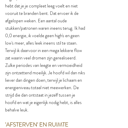
hebt dat je je compleet leeg voelt en niet 
vooruit te branden bent. Dat ervoer ik de 
afgelopen weken. Een aantal oude 
stukken/patronen waren ineens terug. Ik had 
0,0 energie, ik voelde geen high's en geen 
low's meer, alles leek ineens stil te staan. 
Terwijl ik daarvoor in een mega lekkere flow 
zat waarin veel dromen zijn gerealiseerd. 
Zulke periodes van leegte en vermoeidheid 
zijn ontzettend moeilijk. Je hoofd wil dan niks 
liever dan dingen doen, terwijl je lichaam en 
energieniveau totaal niet meewerken. De 
strijd die dan ontstaat in jezelf tussen je 
hoofd en wat je eigenlijk nodig hebt, is alles 
behalve leuk.
'AFSTERVEN' EN RUIMTE 