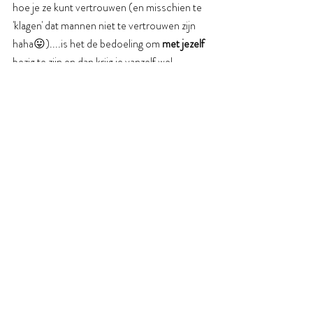
hoe je ze kunt vertrouwen (en misschien te 
'klagen' dat mannen niet te vertrouwen zijn 
haha😛)....is het de bedoeling om 
met jezelf 
bezig te zijn en dan krijg je vanzelf wel 
mannen op je pad die te vertrouwen zijn. Het 
werk is dus jezelf mega goed leren kennen. 
Bezig zijn met zelfliefde. Pijn en teleurstelling 
verwerken. Angsten aangaan. Jezelf leren 
vertrouwen. Weten hoe je je intuïtie volgt. 
Jezelf het beste gunnen. De liefde die jij 
waard bent omarmen. En ga zo maar door :)
Ben je zover om het échte werk te doen? 
Om diep in jezelf te dalen? Je angsten en 
blokkades te doorbreken? En jezelf al het 
moois te gunnen? Inclusief de liefde en de 
man die jij verdient? Ik heb nog 2 plekken 