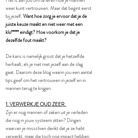
Het is aan jou om te leren hoe je mannen 
weer kunt vertrouwen. Maar dat begint eerst 
bij jezelf. 
Want hoe zorg je ervoor dat je de 
juiste keuze maakt en niet weer met een 
klo***** eindigt? Hoe voorkom je dat je 
dezelfde fout maakt?
De kans is namelijk groot dat je hetzelfde 
herhaalt, als je niet met jezelf aan de slag 
gaat. Daarom deze blog waarin jou een aantal 
tips geef om het vertrouwen in jezelf en in 
mannen terug te krijgen. 
1. VERWERK JE OUD ZEER. 
Zijn er nog mannen of zaken uit je verleden 
die nog in jouw systeem zitten? Dingen 
waarvan je misschien denkt dat je ze hebt 
verwerkt, maar die toch nog impact hebben 