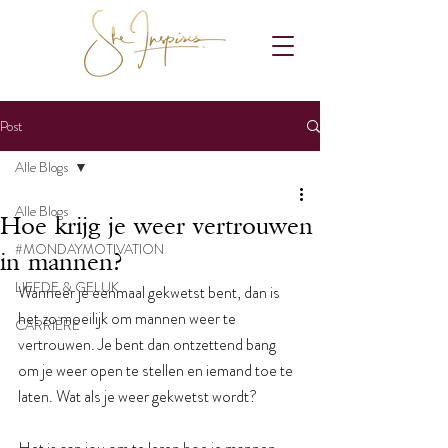
Post
Alle Blogs
Alle Blogs
Hoe krijg je weer vertrouwen
#MONDAYMOTIVATION
in mannen?
LIEFDE & GELUK
Wanneer je eenmaal gekwetst bent, dan is 
het zo moeilijk om mannen weer te 
CARRIÈRE
vertrouwen. Je bent dan ontzettend bang 
om je weer open te stellen en iemand toe te 
laten. Wat als je weer gekwetst wordt? 